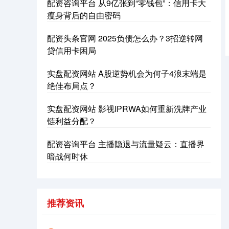
配资咨询平台 从9亿张到“零钱包”：信用卡大
瘦身背后的自由密码
配资头条官网 2025负债怎么办？3招逆转网
贷信用卡困局
沪深300
4651.31
-6.85
-0.15%
实盘配资网站 A股逆势机会为何子4浪末端是
绝佳布局点？
实盘配资网站 影视IPRWA如何重新洗牌产业
链利益分配？
配资咨询平台 主播隐退与流量疑云：直播界
暗战何时休
北证50
1122.88
+3.42
+0.30%
推荐资讯