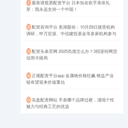
​最靠谱股票配资平台 日本知名歌手美依礼
1
芽：我永远支持一个中国！
​配资咨询平台 美湖股份：10月29日接受机构
2
创业板指
3515.56
-19.58
-0.55%
调研，申万宏源、中信建投基金等多家机构参与
​配资头条官网 2025负债怎么办？3招逆转网贷
3
信用卡困局
​正规配资平台app 金属铬价格狂飙 铬盐产业
4
链有望迎来价值重估
基金指数
7229.80
-1.63
-0.02%
​实盘配资网站 手表哪个品牌过硬，涌现个性
5
魅力与经典工艺的优选