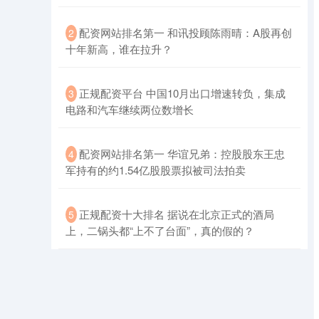
​配资网站排名第一 和讯投顾陈雨晴：A股再创
2
十年新高，谁在拉升？
​正规配资平台 中国10月出口增速转负，集成
3
电路和汽车继续两位数增长
创业板指
3515.56
-19.58
-0.55%
​配资网站排名第一 华谊兄弟：控股股东王忠
4
军持有的约1.54亿股股票拟被司法拍卖
​正规配资十大排名 据说在北京正式的酒局
5
上，二锅头都“上不了台面”，真的假的？
基金指数
7229.80
-1.63
-0.02%