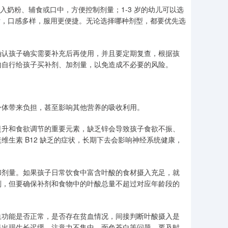
入奶粉、辅食或口中，方便控制剂量；1-3 岁的幼儿可以选
片，口感多样，服用更便捷。无论选择哪种剂型，都要优先选
确认孩子确实需要补充后再使用，并且要定期复查，根据孩
勿自行给孩子买补剂、加剂量，以免造成不必要的风险。
身体带来负担，甚至影响其他营养的吸收利用。
提升和食欲调节的重要元素，缺乏锌会导致孩子食欲不振、
生素 B12 缺乏的症状，长期下去会影响神经系统健康，
和剂量。如果孩子日常饮食中富含叶酸的食材摄入充足，就
剂，但要确保补剂和食物中的叶酸总量不超过对应年龄段的
血功能是否正常，是否存在贫血情况，间接判断叶酸摄入是
果出现生长迟缓、注意力不集中、面色苍白等问题，要及时