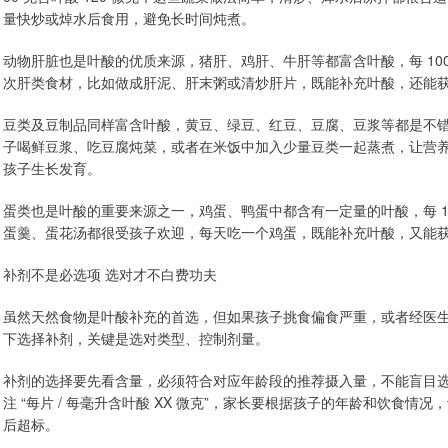
量快炒或焯水后食用，避免长时间炖煮。
动物肝脏也是叶酸的优质来源，猪肝、鸡肝、牛肝等都富含叶酸，每 100 克
次肝类食材，比如做成肝泥、肝末粥或清炒肝片，既能补充叶酸，还能获
豆类及豆制品同样富含叶酸，黄豆、绿豆、红豆、豆腐、豆浆等都是不错的选
子喝鲜豆浆、吃豆腐炖菜，或者在米饭中加入少量豆类一起蒸煮，让营
孩子生长发育。
蛋类也是叶酸的重要来源之一，鸡蛋、鸭蛋中都含有一定量的叶酸，每 10
蛋羹、蛋花汤都很受孩子欢迎，每天吃一个鸡蛋，既能补充叶酸，又能
补剂不是必选项 选对才不白费功夫
虽然天然食物是叶酸补充的首选，但如果孩子挑食偏食严重，或者经医
下选择补剂，关键是选对类型、控制剂量。
补剂的选择要先看含量，必须符合对应年龄段的推荐摄入量，不能盲目
注 “每片 / 每毫升含叶酸 XX 微克”，家长要根据孩子的年龄和饮食
后超标。