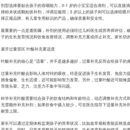
剂型选择要贴合孩子的吞咽能力，0-1 岁的小宝宝适合滴剂，可以直接滴
择粉末状或颗粒状补剂，冲调后服用；3 岁以上的孩子则可以选择咀嚼
择正规品牌、有儿童专用标识的产品，确保质量和安全性。
最重要的一点是遵医嘱，补剂的使用必须经过儿科医生或营养师评估，
子的生长发育情况和饮食改善情况，调整补充方案或停止补充。家长切
避开过量雷区 叶酸补充要适度
叶酸补充的核心是 “适量”，并不是越多越好，过量补充反而会给孩子的
过量补充叶酸会影响人体对锌的吸收，锌是促进孩子生长发育、免疫力
挑食偏食、生长迟缓，还可能影响智力发育。另外，过量叶酸还可能掩盖维
导致头晕、乏力、注意力不集中等问题。
科学补充叶酸需要结合孩子的饮食结构和年龄特点，动态调整补充方式
无需额外补充补剂；如果饮食中摄入较少，可在医生指导下适量补充补
耐受上限。
家长可以通过定期体检监测孩子的营养状况，比如血常规检查能反映造
否充足。同时，日常多观察孩子的精神状态、生长速度和食欲情况，如