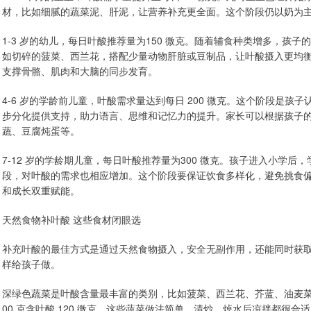
材，比如细腻的蔬菜泥、肝泥，让营养补充更全面。这个阶段仍以奶为
1-3 岁的幼儿，每日叶酸推荐量为150 微克。随着辅食种类增多，孩
如切碎的菠菜、西兰花，搭配少量动物肝脏或豆制品，让叶酸摄入更均
支撑骨骼、肌肉和大脑的同步发育。
4-6 岁的学龄前儿童，叶酸需求量达到每日 200 微克。这个阶段是
步分化提供支持，助力语言、思维和记忆力的提升。家长可以根据孩子
蔬、豆腐炖蛋等。
7-12 岁的学龄期儿童，每日叶酸推荐量为300 微克。孩子进入小学
段，对叶酸的需求也相应增加。这个阶段要保证饮食多样化，避免挑食
和成长双重赋能。
天然食物补叶酸 这些食材闭眼选
补充叶酸的最佳方式是通过天然食物摄入，安全无副作用，还能同时获
样给孩子做。
深绿色蔬菜是叶酸含量最丰富的类别，比如菠菜、西兰花、芥蓝、油麦菜、芦笋
00 克含叶酸 120 微克，这些蔬菜做法简单，清炒、焯水后凉拌都很