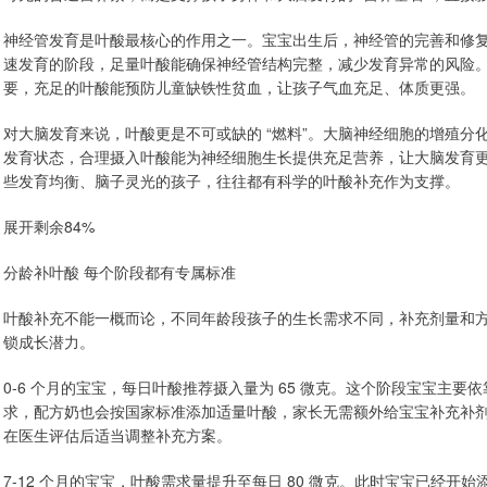
神经管发育是叶酸最核心的作用之一。宝宝出生后，神经管的完善和修复依
速发育的阶段，足量叶酸能确保神经管结构完整，减少发育异常的风险
要，充足的叶酸能预防儿童缺铁性贫血，让孩子气血充足、体质更强。
对大脑发育来说，叶酸更是不可或缺的 “燃料”。大脑神经细胞的增殖
发育状态，合理摄入叶酸能为神经细胞生长提供充足营养，让大脑发育
些发育均衡、脑子灵光的孩子，往往都有科学的叶酸补充作为支撑。
展开剩余84%
分龄补叶酸 每个阶段都有专属标准
叶酸补充不能一概而论，不同年龄段孩子的生长需求不同，补充剂量和
锁成长潜力。
0-6 个月的宝宝，每日叶酸推荐摄入量为 65 微克。这个阶段宝宝主
求，配方奶也会按国家标准添加适量叶酸，家长无需额外给宝宝补充补
在医生评估后适当调整补充方案。
7-12 个月的宝宝，叶酸需求量提升至每日 80 微克。此时宝宝已经