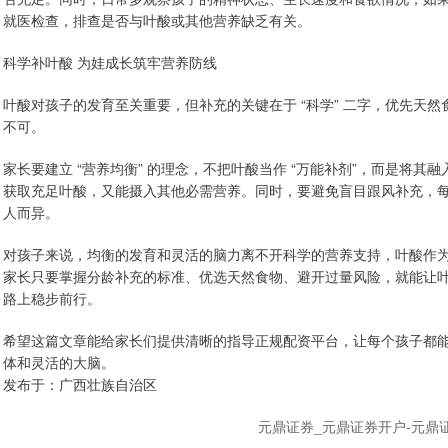
就医检查，排查是否与叶酸或其他营养缺乏有关。
科学补叶酸 为娃成长筑牢营养防线
叶酸对孩子的发育至关重要，但补充的关键在于 “科学” 二字，优先天
不可。
家长要建立 “营养均衡” 的理念，不把叶酸当作 “万能补剂”，而是将
获取充足叶酸，又能摄入其他必需营养。同时，要避免盲目跟风补充，
人而异。
对孩子来说，均衡的发育和灵活的脑力离不开科学的营养支持，叶酸作为
家长只要掌握分龄补充的标准、优选天然食物、避开过量风险，就能让
路上稳步前行。
希望这篇文章能给家长们提供清晰的指导正规配资平台，让每个孩子都
体和灵活的大脑。
发布于：广西壮族自治区
元鼎证券_元鼎证券开户-元