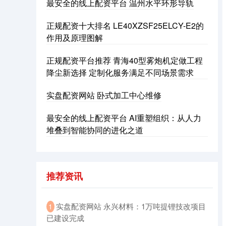
深证成指
最安全的线上配资平台 温州水平环形导轨
14110.12
-34.08
-0.24%
正规配资十大排名 LE40XZSF25ELCY-E2的
作用及原理图解
正规配资平台推荐 青海40型雾炮机定做工程
降尘新选择 定制化服务满足不同场景需求
实盘配资网站 卧式加工中心维修
沪深300
4651.31
-6.85
-0.15%
最安全的线上配资平台 AI重塑组织：从人力
堆叠到智能协同的进化之道
推荐资讯
​实盘配资网站 永兴材料：1万吨提锂技改项目
1
北证50
1122.88
+3.42
+0.30%
已建设完成