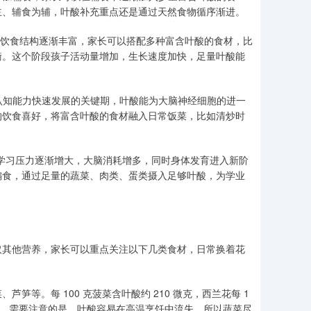
主、辅食为辅，叶酸补充重点还是通过天然食物循序渐进。
子的饮食结构逐渐丰富，家长可以搭配多种富含叶酸的食材，比
衡。这个阶段孩子活动量增加，生长速度加快，足量叶酸能
孩子认知能力快速发展的关键期，叶酸能为大脑神经细胞的进一
的饮食喜好，将富含叶酸的食材融入日常饭菜，比如清炒时
后，学习压力逐渐增大，大脑消耗增多，同时身体发育进入新阶
偏食，通过足量的蔬菜、肉类、蛋类摄入足够叶酸，为学业
取其他营养，家长可以重点关注以下几类食材，日常换着花
等。每 100 克菠菜含叶酸约 210 微克，西兰花每 1
合适。需要注意的是，叶酸容易在高温烹饪中流失，所以蔬菜尽