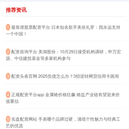
推荐资讯
​最靠谱股票配资平台 日本知名歌手美依礼芽：我永远支持
1
一个中国！
​配资咨询平台 美湖股份：10月29日接受机构调研，申万宏
2
源、中信建投基金等多家机构参与
​配资头条官网 2025负债怎么办？3招逆转网贷信用卡困局
3
​正规配资平台app 金属铬价格狂飙 铬盐产业链有望迎来价
4
值重估
​实盘配资网站 手表哪个品牌过硬，涌现个性魅力与经典工
5
艺的优选