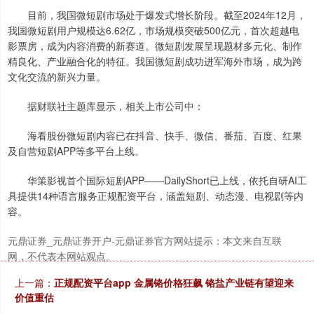
目前，我国微短剧市场处于爆发式增长阶段。截至2024年12月，
我国微短剧用户规模达6.62亿，市场规模突破500亿元，首次超越电
影票房，成为内容消费的新赛道。微短剧发展呈现题材多元化、制作
精良化、产业融合化的特征。我国微短剧成功进军海外市场，成为跨
文化交流的新兴力量。
据财联社主题库显示，相关上市公司中：
海看股份微短剧内容已在抖音、快手、微信、番茄、百度、红果
及自营短剧APP等多平台上线。
华策影视首个国际短剧APP——DailyShort已上线，依托自研AI工
具提供14种语言服务正规配资平台，涵盖短剧、动态漫、电视剧等内
容。
元鼎证券_元鼎证券开户-元鼎证券官方网站提示：本文来自互联
网，不代表本网站观点。
上一篇：
正规配资平台app 金属铬价格狂飙 铬盐产业链有望迎来
价值重估