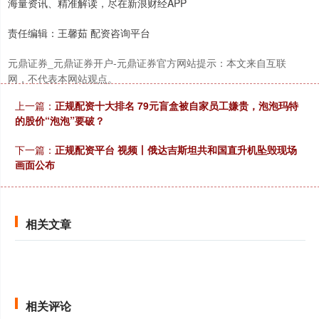
海量资讯、精准解读，尽在新浪财经APP
责任编辑：王馨茹 配资咨询平台
北证50
1134.24
+11.37
+1.01%
元鼎证券_元鼎证券开户-元鼎证券官方网站提示：本文来自互联
网，不代表本网站观点。
上一篇：
正规配资十大排名 79元盲盒被自家员工嫌贵，泡泡玛特
的股价“泡泡”要破？
下一篇：
正规配资平台 视频丨俄达吉斯坦共和国直升机坠毁现场
画面公布
创业板指
3563.12
+47.56
+1.35%
相关文章
相关评论