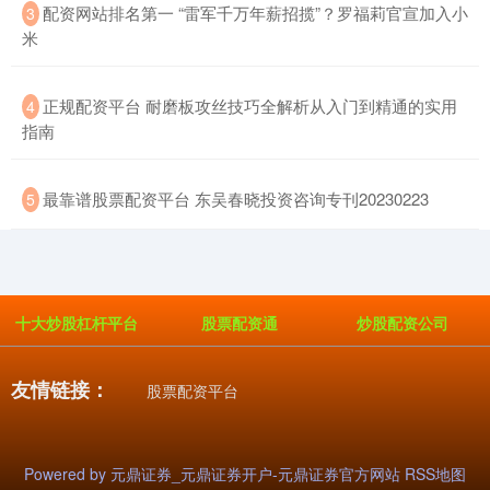
​配资网站排名第一 “雷军千万年薪招揽”？罗福莉官宣加入小
3
米
​正规配资平台 耐磨板攻丝技巧全解析从入门到精通的实用
4
指南
创业板指
3563.12
+47.56
+1.35%
​最靠谱股票配资平台 东吴春晓投资咨询专刊20230223
5
十大炒股杠杆平台
股票配资通
炒股配资公司
基金指数
7242.10
+12.30
+0.17%
友情链接：
股票配资平台
Powered by
元鼎证券_元鼎证券开户-元鼎证券官方网站
RSS地图