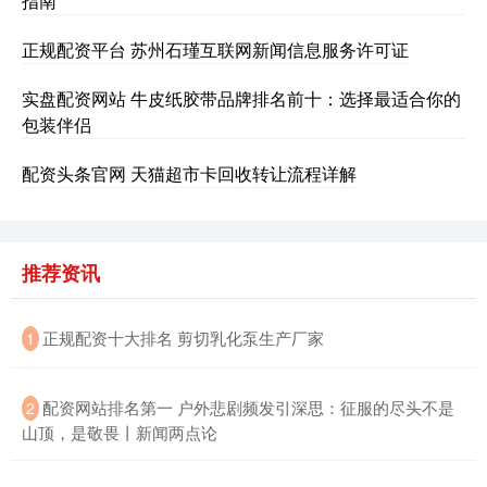
指南
正规配资平台 苏州石瑾互联网新闻信息服务许可证
实盘配资网站 牛皮纸胶带品牌排名前十：选择最适合你的
包装伴侣
配资头条官网 天猫超市卡回收转让流程详解
沪深300
4694.44
+43.13
+0.93%
推荐资讯
​正规配资十大排名 剪切乳化泵生产厂家
1
​配资网站排名第一 户外悲剧频发引深思：征服的尽头不是
2
北证50
1134.24
+11.37
+1.01%
山顶，是敬畏丨新闻两点论