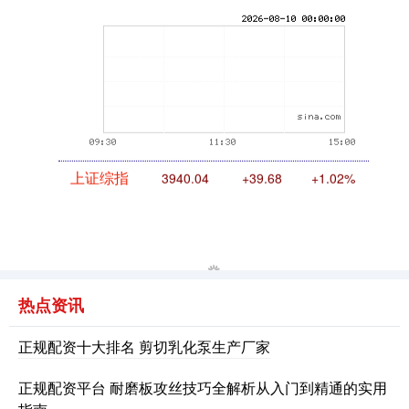
期指IC0
7877.80
+164.40
+2.13%
上证综指
3940.04
+39.68
+1.02%
热点资讯
正规配资十大排名 剪切乳化泵生产厂家
深证成指
14311.01
+200.89
+1.42%
正规配资平台 耐磨板攻丝技巧全解析从入门到精通的实用